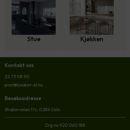
Stue
Kjøkken
Kontakt oss
22 73 08 50
post@lysaker-el.no
Besøksadresse
Ørakerveien 17c, 0284 Oslo
Org.no 920 060 188