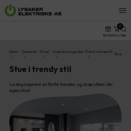
0
Butikk
Kurv
Søk
Hjem
Tjenester
Privat
Inspirasjonsguiden
Trend interiørstil
Stue
Stue i trendy stil
La deg inspirere av flotte trender, og skap stilen i din
egen stue!