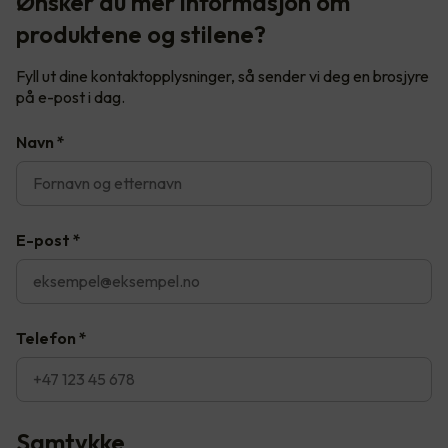
Ønsker du mer informasjon om
produktene og stilene?
Fyll ut dine kontaktopplysninger, så sender vi deg en brosjyre
på e-post i dag.
Navn
*
E-post
*
Telefon
*
Samtykke