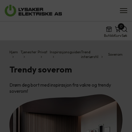
0
Butikk
Kurv
Søk
Hjem
Tjenester
Privat
Inspirasjonsguiden
Trend
Soverom
interiørstil
Trendy soverom
Drøm deg bort med inspirasjon fra vakre og trendy
soverom!