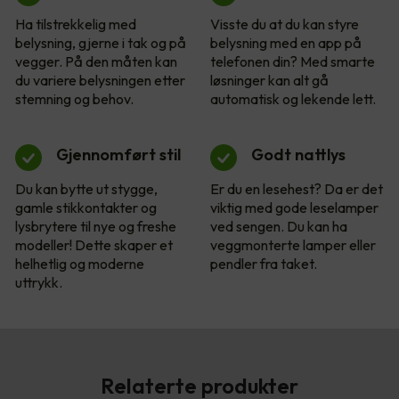
Ha tilstrekkelig med
Visste du at du kan styre
belysning, gjerne i tak og på
belysning med en app på
vegger. På den måten kan
telefonen din? Med smarte
du variere belysningen etter
løsninger kan alt gå
stemning og behov.
automatisk og lekende lett.
Gjennomført stil
Godt nattlys
Du kan bytte ut stygge,
Er du en lesehest? Da er det
gamle stikkontakter og
viktig med gode leselamper
lysbrytere til nye og freshe
ved sengen. Du kan ha
modeller! Dette skaper et
veggmonterte lamper eller
helhetlig og moderne
pendler fra taket.
uttrykk.
Relaterte produkter