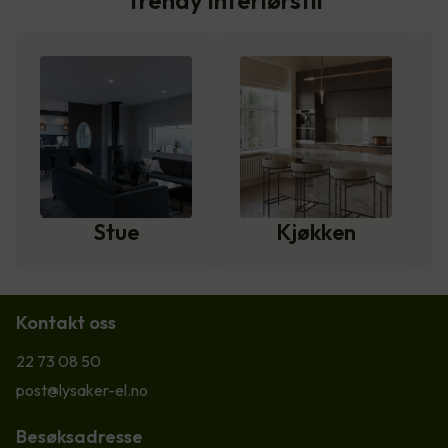
Trendy interiørstil
Stue
Kjøkken
Kontakt oss
22 73 08 50
post@lysaker-el.no
Besøksadresse