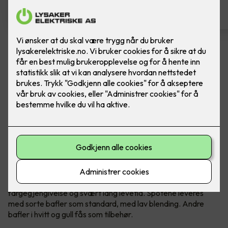
Spotskinne - Tube Micro Track,
Sort
Ferdig montert spotskinne fra SG. Sort
Tube Micro Track er en skinne med slanke, presise spoter
med minimalistisk, eksklusivt utseende. Den er lett å
montere i alle kjente takuttak og bokser i ulike typer rom i
boligen som soverom, stuer, entreer osv. Hver spot kan
rettes dit lyset trengs. Tube Micro Track har utmerket
fargegjengivelse og svært lang levetid. Spotene leveres
med sorte bafler som standard, med lav blending. Andre
bafler i hvitt og gull fås som tilbehør.