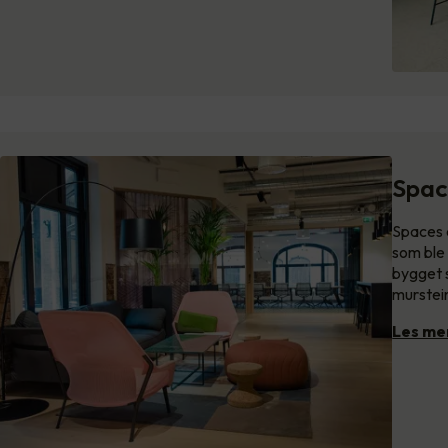
Spac
Spaces 
som ble
bygget s
murstei
Les me