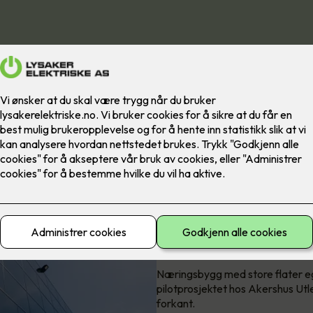
Suksessprosjekt - 
solceller
Næringsbygg med store flater egne
pilotprosjektet hos Akershus Utle
forkant.