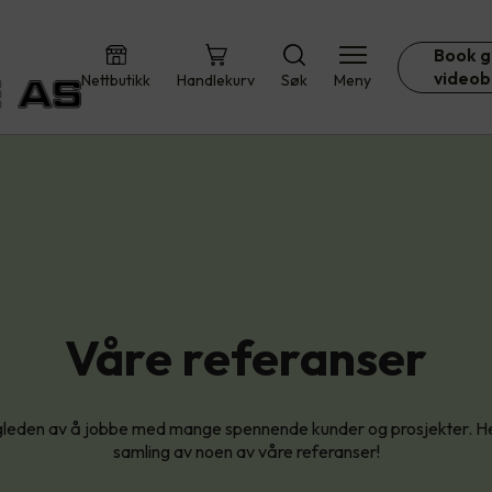
Book g
videob
Nettbutikk
Handlekurv
Søk
Meny
Våre referanser
 gleden av å jobbe med mange spennende kunder og prosjekter. Her
samling av noen av våre referanser!