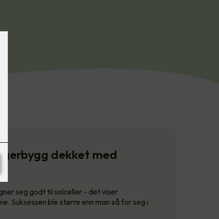
Lagerbygg dekket med
r seg godt til solceller - det viser
ie. Suksessen ble større enn man så for seg i