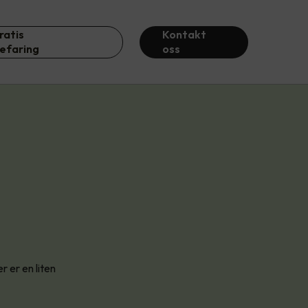
ratis
Kontakt
efaring
oss
 er en liten